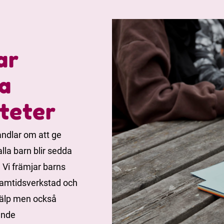
ar
a
iteter
andlar om att ge
lla barn blir sedda
. Vi främjar barns
ramtidsverkstad och
hjälp men också
ande