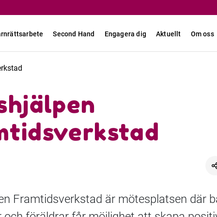
rnrättsarbete
Second Hand
Engagera dig
Aktuellt
Om oss
erkstad
shjälpen
mtidsverkstad
pen Framtidsverkstad är mötesplatsen där b
ch föräldrar får möjlighet att skapa positi