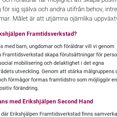
 för sig själva och andra utifrån behov, intr
ar. Målet är att utjämna ojämlika uppväxtvi
ikshjälpen Framtidsverkstad?
 med barn, ungdomar och föräldrar vill vi genom
n Framtidsverkstad skapa förutsättningar för perso
social mobilisering och delaktighet i det egna
ådets utveckling. Genom att stärka målgruppens
 och förmågor formas framtidstro som möjliggör e
ositiv förändring.
ns med Erikshjälpen Second Hand
t där Erikshjälpen Framtidsverkstad finns samverk