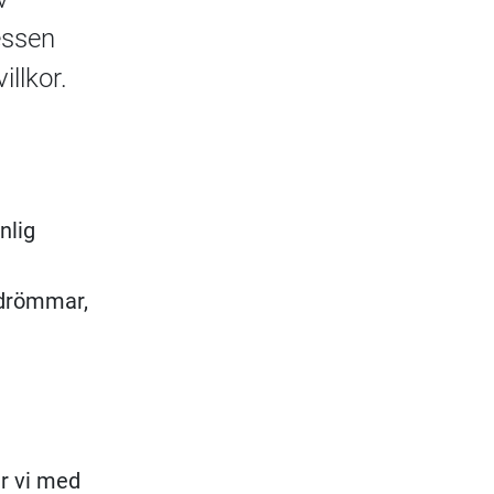
essen
llkor.
nlig
 drömmar,
n
ar vi med