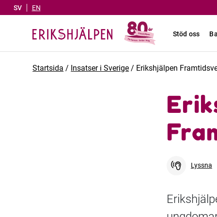
SV
EN
Stöd oss
Ba
Startsida
/
Insatser i Sverige
/
Erikshjälpen Framtidsv
Erik
Fra
Lyssna
Erikshjäl
ungdomar o