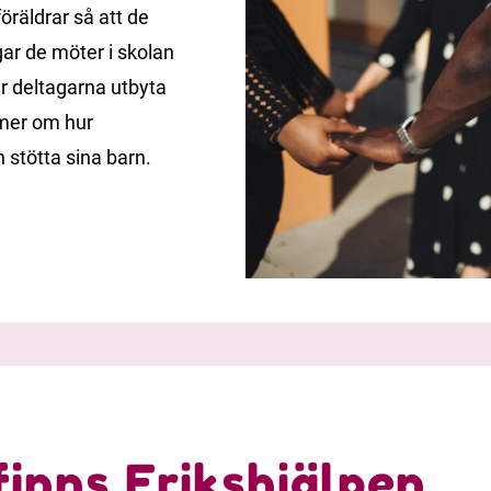
föräldrar så att de
gar de möter i skolan
får deltagarna utbyta
 mer om hur
 stötta sina barn.
finns Erikshjälpen