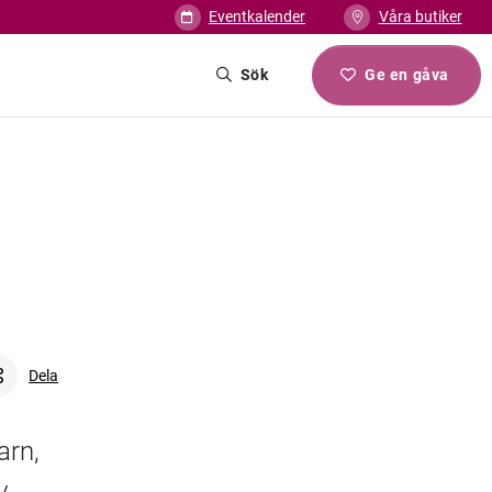
Eventkalender
Våra butiker
Sök
Ge en gåva
Dela
arn,
Facebook
Linkedin
Twitter
URL-länk
v