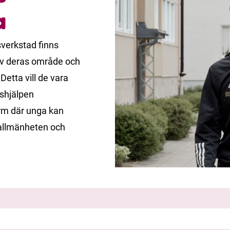
a
sverkstad finns
av deras område och
Detta vill de vara
kshjälpen
orm där unga kan
 allmänheten och