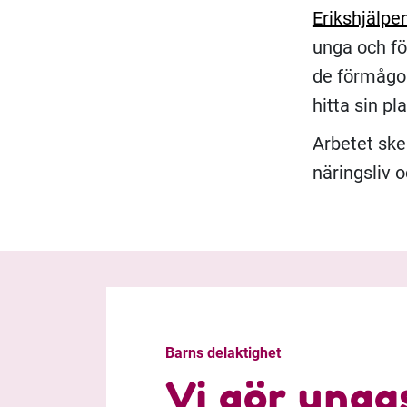
Erikshjälpe
unga och fö
de förmågor
hitta sin pla
Arbetet sk
näringsliv o
Barns delaktighet
Vi gör unga