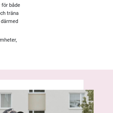
 för både
och träna
h därmed
mheter,