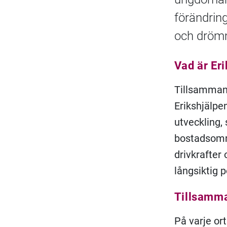
förändring
och drömm
Vad är Er
Tillsammans
Erikshjälpe
utveckling, 
bostadsomr
drivkrafter
långsiktig p
Tillsamma
På varje or