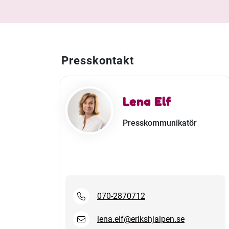
Presskontakt
Lena Elf
Presskommunikatör
070-2870712
lena.elf@erikshjalpen.se