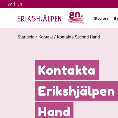
SV
EN
Stöd oss
Ba
Startsida
/
Kontakt
/
Kontakta Second Hand
Kontakta
Erikshjälpen
Hand