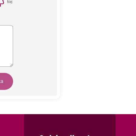
Nej
ka