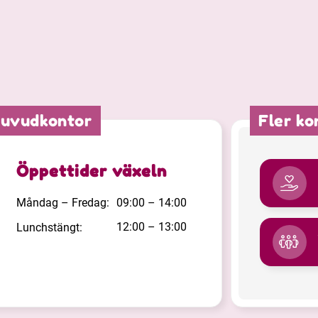
huvudkontor
Fler ko
URL-länk
Öppettider växeln
Måndag – Fredag:
09:00 – 14:00
12:00 – 13:00
Lunchstängt: