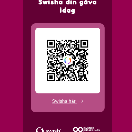
Swisha din gåva
idag
Swisha här