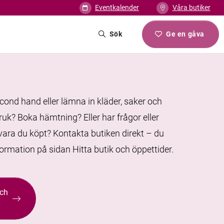
Eventkalender
Våra butiker
Sök
Ge en gåva
econd hand eller lämna in kläder, saker och
ruk? Boka hämtning? Eller har frågor eller
vara du köpt? Kontakta butiken direkt – du
formation på sidan Hitta butik och öppettider.
och