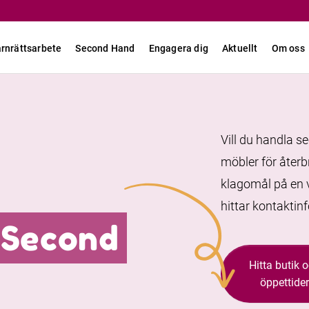
rnrättsarbete
Second Hand
Engagera dig
Aktuellt
Om oss
Vill du handla s
möbler för återb
klagomål på en 
hittar kontaktin
 Second
Hitta butik 
öppettider