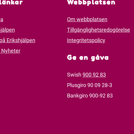
länkar
Webbplatsen
va
Om webbplatsen
jälpen
Tillgänglighetsredogörelse
på Erikshjälpen
Integritetspolicy
 Nyheter
Ge en gåva
Swish
900 92 83
Plusgiro 90 09 28-3
Bankgiro 900-92 83