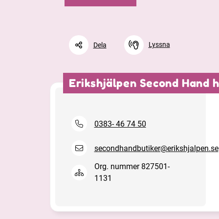
Lyssna
Dela
Erikshjälpen Second Hand 
Facebook
Linkedin
Twitter
0383- 46 74 50
secondhandbutiker@erikshjalpen.se
Org. nummer 827501-
1131