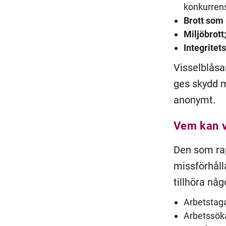
konkurrens
Brott som 
M
iljöbrott
Integritets
Visselblåsa
ges skydd m
anonymt.
Vem kan v
Den som rap
missförhåll
tillhöra nå
Arbetstaga
Arbetssök