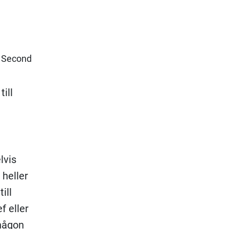
n Second
ill
lvis
 heller
ill
f eller
 någon