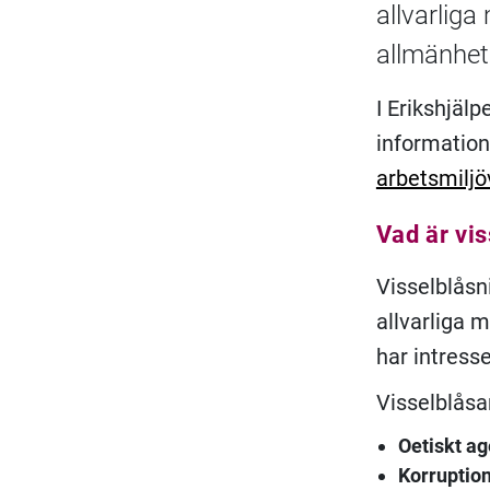
allvarlig
allmänhet
I Erikshjäl
information
arbetsmiljö
Vad är vi
Visselblås
allvarliga 
har intress
Visselblåsa
Oetiskt a
Korruption