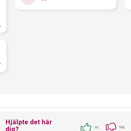
Feedback
Hjälpte det här
block
Ja
Nej
dig?