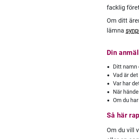
facklig före
Om ditt ären
lämna
synp
Din anmäl
Ditt namn o
Vad är de
Var har de
När hände
Om du har 
Så här ra
Om du vill 