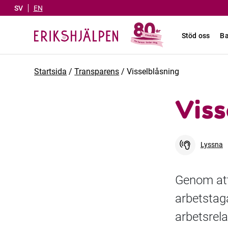
SV
EN
Stöd oss
Ba
Startsida
/
Transparens
/
Visselblåsning
Viss
Lyssna
Genom att 
arbetstag
arbetsrel