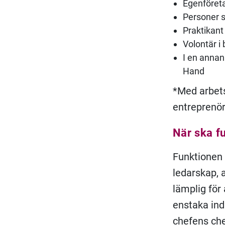
Egenföret
Personer s
Praktikant 
Volontär i 
I en annan
Hand
*Med arbets
entreprenör
När ska f
Funktionen 
ledarskap, 
lämplig för
enstaka ind
chefens che