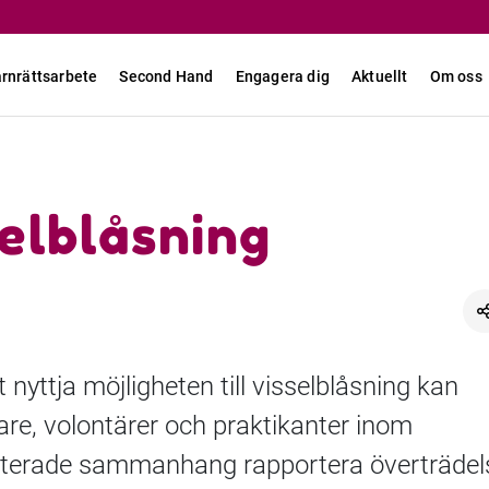
rnrättsarbete
Second Hand
Engagera dig
Aktuellt
Om oss
elblåsning
nyttja möjligheten till visselblåsning kan
are, volontärer och praktikanter inom
aterade sammanhang rapportera överträdel