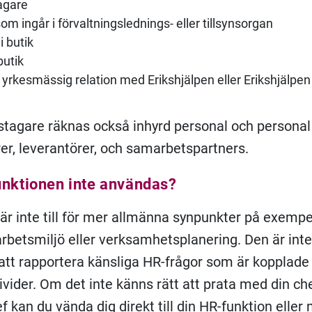
agare
om ingår i förvaltningslednings- eller tillsynsorgan
i butik
butik
 yrkesmässig relation med Erikshjälpen eller Erikshjälpe
tagare räknas också inhyrd personal och personal t
er, leverantörer, och samarbetspartners.
unktionen inte användas?
är inte till för mer allmänna synpunkter på exempe
arbetsmiljö eller verksamhetsplanering. Den är inte
 att rapportera känsliga HR-frågor som är kopplade t
ivider. Om det inte känns rätt att prata med din che
f kan du vända dig direkt till din HR-funktion eller