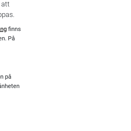
 att
ppas.
ing
finns
en. På
on på
mänheten