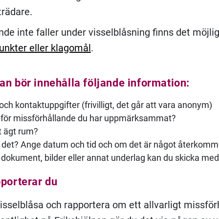
trädare.
de inte faller under visselblåsning finns det möjlig
unkter eller klagomål
.
an bör innehålla följande information:
ch kontaktuppgifter (frivilligt, det går att vara anonym)
t för missförhållande du har uppmärksammat?
t ägt rum?
 det? Ange datum och tid och om det är något återkom
dokument, bilder eller annat underlag kan du skicka med
pporterar du
visselblåsa och rapportera om ett allvarligt missfö