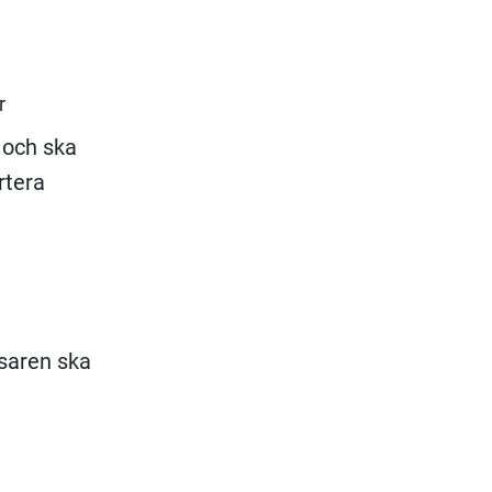
r
 och ska
rtera
åsaren ska