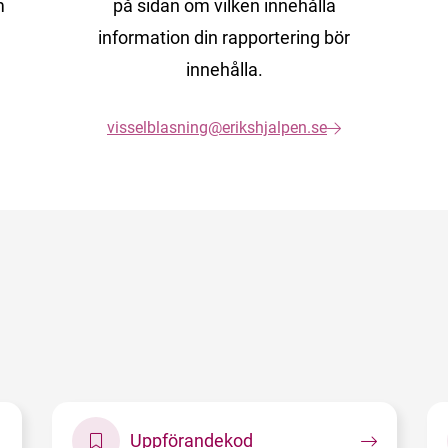
m
på sidan om vilken innehålla
information din rapportering bör
innehålla.
visselblasning@erikshjalpen.se
Uppförandekod