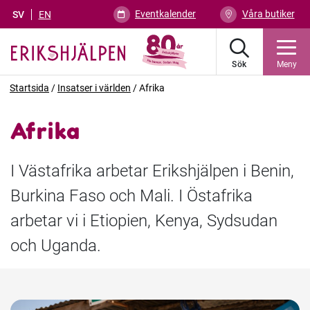
Eventkalender
Våra butiker
SV
EN
Sök
Meny
Startsida
/
Insatser i världen
/
Afrika
Afrika
I Västafrika arbetar Erikshjälpen i Benin,
Burkina Faso och Mali. I Östafrika
arbetar vi i Etiopien, Kenya, Sydsudan
och Uganda.