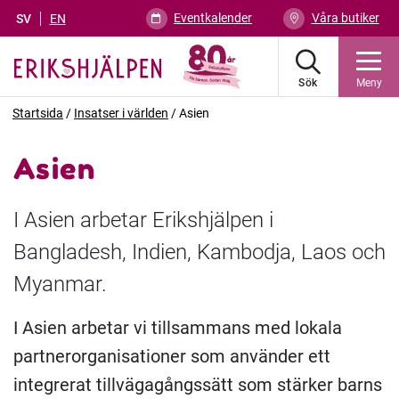
Eventkalender
Våra butiker
SV
EN
Sök
Meny
Startsida
/
Insatser i världen
/
Asien
Asien
I Asien arbetar Erikshjälpen i
Bangladesh, Indien, Kambodja, Laos och
Myanmar.
I Asien arbetar vi tillsammans med lokala
partnerorganisationer som använder ett
integrerat tillvägagångssätt som stärker barns