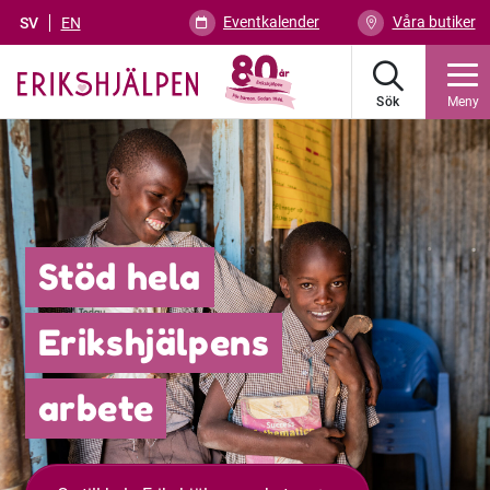
Eventkalender
Våra butiker
SV
EN
Sök
Meny
Stöd hela
Erikshjälpens
arbete