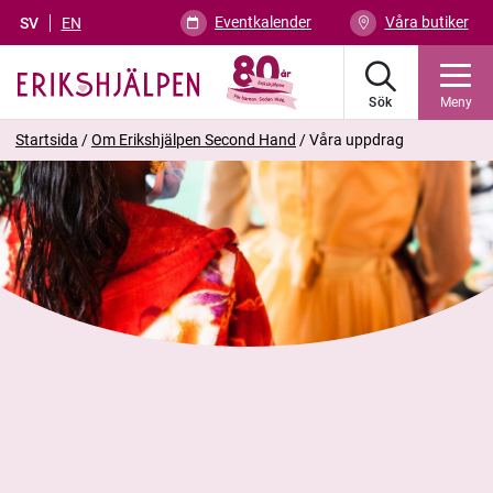
Eventkalender
Våra butiker
SV
EN
Sök
Meny
Startsida
/
Om Erikshjälpen Second Hand
/
Våra uppdrag