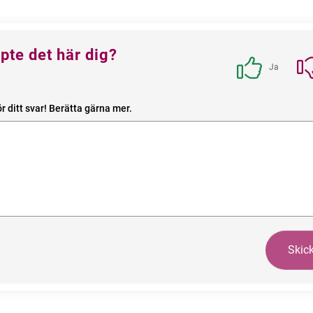
ack
pte det här dig?
Ja
r ditt svar! Berätta gärna mer.
Skic