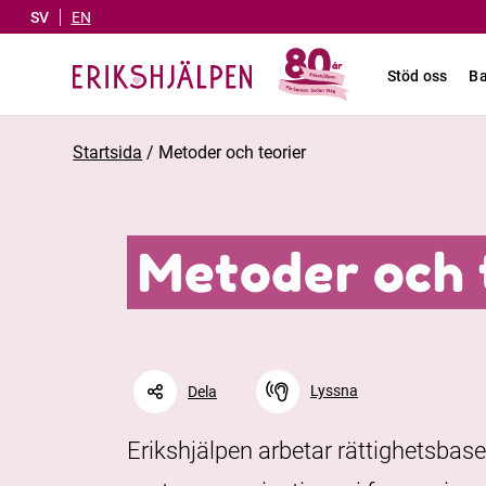
SV
EN
Stöd oss
Ba
Startsida
/
Metoder och teorier
Metoder och 
Lyssna
Dela
Erikshjälpen arbetar rättighetsbas
Facebook
Linkedin
Twitter