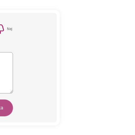
Nej
ka