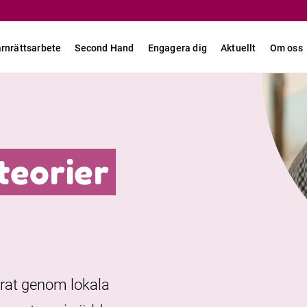
rnrättsarbete
Second Hand
Engagera dig
Aktuellt
Om oss
teorier
erat genom lokala
URL-länk