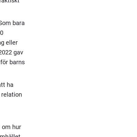
faktiskt
 Som bara
00
g eller
. 2022 gav
 för barns
tt ha
 relation
n om hur
amhället