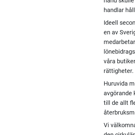
hand skulle 
handlar hål
Ideell seco
en av Sveri
medarbetare
lönebidragss
våra butiker
rättigheter.
Huruvida mo
avgörande k
till de allt
återbruksm
Vi välkomn
den cirkulä