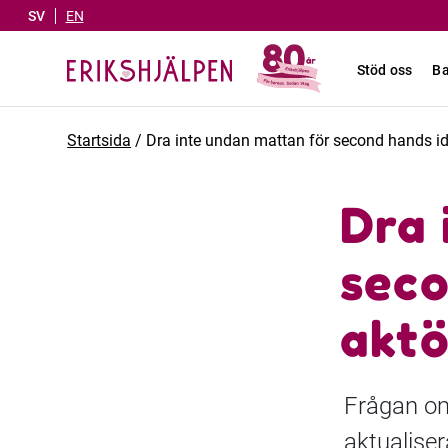
SV
EN
Stöd oss
Ba
Startsida
/
Dra inte undan mattan för second hands id
Dra 
seco
aktö
Frågan om
aktualise