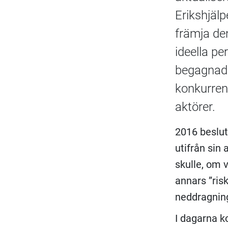
Erikshjäl
främja den
ideella pe
begagnade
konkurrens
aktörer.
2016 beslut
utifrån sin
skulle, om 
annars ”ris
neddragning
I dagarna k