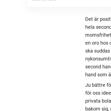
Det är posit
hela secon
momsfrihet 
en oro hos 
ska suddas
nykonsumti
second hand
hand som är
Ju bättre f
för oss ide
privata bol
bakom sig, 