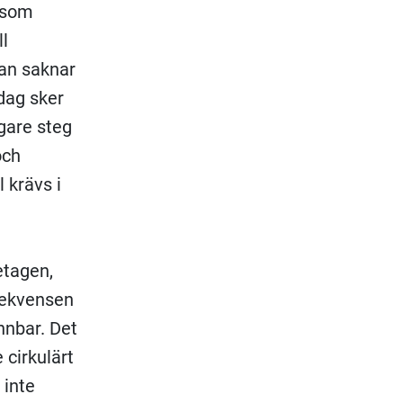
g som
ll
an saknar
dag sker
gare steg
och
 krävs i
etagen,
nsekvensen
nnbar. Det
 cirkulärt
 inte