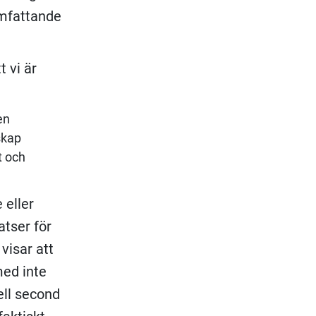
omfattande
t vi är
en
skap
t och
 eller
tser för
visar att
med inte
ll second