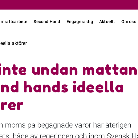
rnrättsarbete
Second Hand
Engagera dig
Aktuellt
Om oss
eella aktörer
inte undan mattan
nd hands ideella
rer
 moms på begagnade varor har återigen
rats, både av regeringen och inom Svensk H