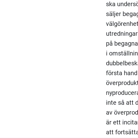
ska undersö
säljer begag
välgörenhe
utredninga
på begagnad
i omställni
dubbelbeska
första hand
överprodukt
nyproducera
inte så att 
av överprod
är ett incit
att fortsät