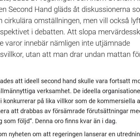
pen Second Hand gläds åt diskussionerna s
 cirkulära omställningen, men vill också lyft
rspektivet i debatten. Att slopa mervärdess
 varor innebär nämligen inte utjämnade
villkor, utan att man drar undan mattan för
ades att ideell second hand skulle vara fortsatt m
 allmännyttiga verksamhet. De ideella organisation
vi konkurrerar på lika villkor som de kommersiella 
kera att drabbas av försämrade förutsättningar me
 som följd”. Denna oro finns kvar än i dag.
om nyheten om att regeringen lanserar en utredni