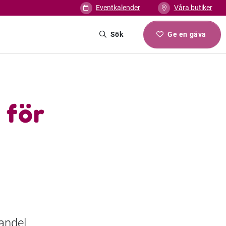
Eventkalender
Våra butiker
Sök
Ge en gåva
 för
andel.