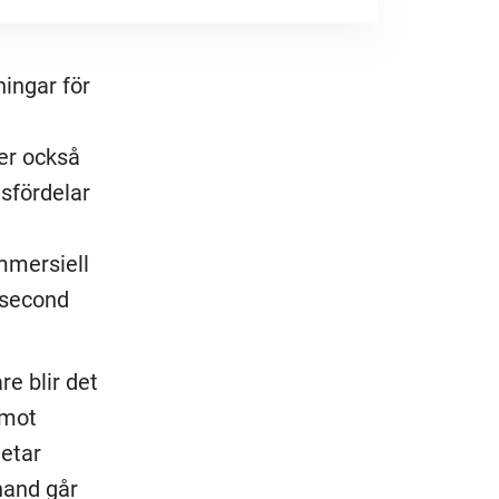
ningar för
er också
sfördelar
mmersiell
 second
re blir det
 mot
etar
hand går