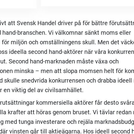
ivt att Svensk Handel driver på för bättre förutsätt
d hand-branschen. Vi välkomnar sänkt moms eller
för miljön och omställningens skull. Men det väck
oss ideella second hand-aktörer när våra konkurren
 ut. Second hand-marknaden måste växa och
onen minska – men att slopa momsen helt för ko
 skulle snedvrida konkurrensen och drabba ideell
 en viktig del av civilsamhället.
örutsättningar kommersiella aktörer får desto svåra
ella krafter att höras genom bruset. Vi tävlar redan
ag med tunga investerare och rejäla marknadsbudg
där vinsten går till aktieägarna. Hos ideell second 