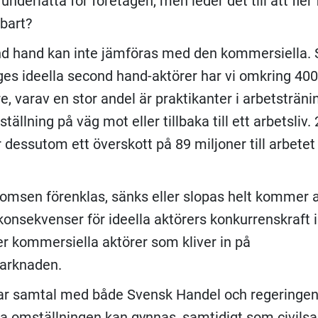
underlätta för företagen, men leder det till att fler 
lbart?
nd hand kan inte jämföras med den kommersiella.
ges ideella second hand-aktörer har vi omkring 40
, varav en stor andel är praktikanter i arbetstränin
tällning på väg mot eller tillbaka till ett arbetsliv
 dessutom ett överskott på 89 miljoner till arbetet
msen förenklas, sänks eller slopas helt kommer a
onsekvenser för ideella aktörers konkurrenskraft i
 fler kommersiella aktörer som kliver in på
arknaden.
ar samtal med både Svensk Handel och regeringe
ra omställningen kan gynnas, samtidigt som civils