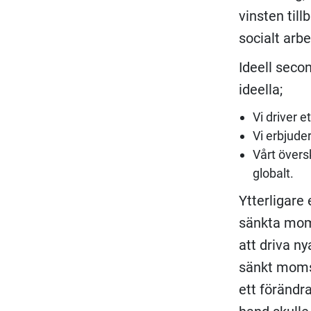
vinsten til
socialt arbe
Ideell secon
ideella;
Vi driver 
Vi erbjud
Vårt övers
globalt.
Ytterligare
sänkta moms
att driva n
sänkt moms 
ett föränd