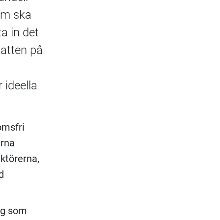
om ska
a in det
katten på
 ideella
omsfri
erna
aktörerna,
d
ng som