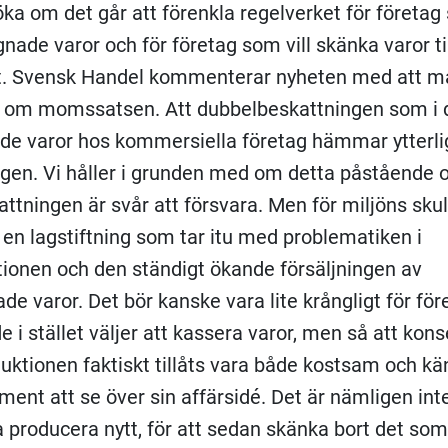
ka om det går att förenkla regelverket för företa
nade varor och för företag som vill skänka varor ti
t. Svensk Handel kommenterar nyheten med att m
r om momssatsen. Att dubbelbeskattningen som i 
e varor hos kommersiella företag hämmar ytterli
ngen. Vi håller i grunden med om detta påstående 
ttningen är svår att försvara. Men för miljöns skull
 en lagstiftning som tar itu med problematiken i
ionen och den ständigt ökande försäljningen av
de varor. Det bör kanske vara lite krångligt för för
de i stället väljer att kassera varor, men så att ko
uktionen faktiskt tillåts vara både kostsam och kä
ament att se över sin affärsidé. Det är nämligen inte
ta producera nytt, för att sedan skänka bort det som