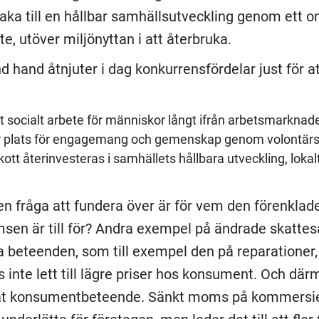
lbaka till en hållbar samhällsutveckling genom ett 
te, utöver miljönyttan i att återbruka.
d hand åtnjuter i dag konkurrensfördelar just för at
ett socialt arbete för människor långt ifrån arbetsmarknad
er plats för engagemang och gemenskap genom volontär
kott återinvesteras i samhällets hållbara utveckling, lokal
 en fråga att fundera över är för vem den förenklade
en är till för? Andra exempel på ändrade skattesa
ya beteenden, som till exempel den på reparationer, 
inte lett till lägre priser hos konsument. Och där
rat konsumentbeteende. Sänkt moms på kommersie