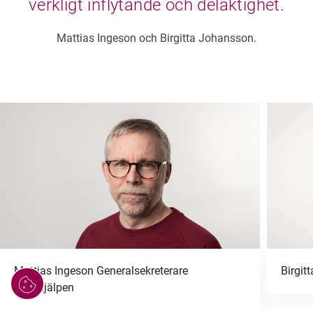
verkligt inflytande och delaktighet.
Mattias Ingeson och Birgitta Johansson.
Mattias Ingeson Generalsekreterare
Birgit
Hantera
Erikshjälpen
cookies