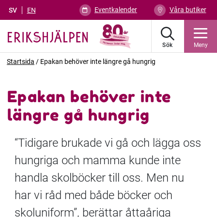
Eventkalender
Våra butiker
SV
EN
Sök
Meny
Startsida
/
Epakan behöver inte längre gå hungrig
Epakan behöver inte
längre gå hungrig
“Tidigare brukade vi gå och lägga oss
hungriga och mamma kunde inte
handla skolböcker till oss. Men nu
har vi råd med både böcker och
skoluniform”, berättar åttaåriga