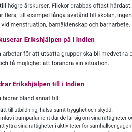
ill högre årskurser. Flickor drabbas oftast hårdast.
 flera, till exempel långa avstånd till skolan, ingen
ter vid menstruation, barnäktenskap och barnarbete.
kuserar Erikshjälpen på i Indien
n arbetar för att utsatta grupper ska bli medvetna 
och få möjlighet att förändra sin situation.
drar Erikshjälpen till i Indien
 bidrar bland annat till:
rätt till utbildning, hälsa samt trygghet och skydd.
amlas i barnparlament där de lär sig om sina rättigheter o
att yttra sina rättigheter i aktiviteter för samhällsengag