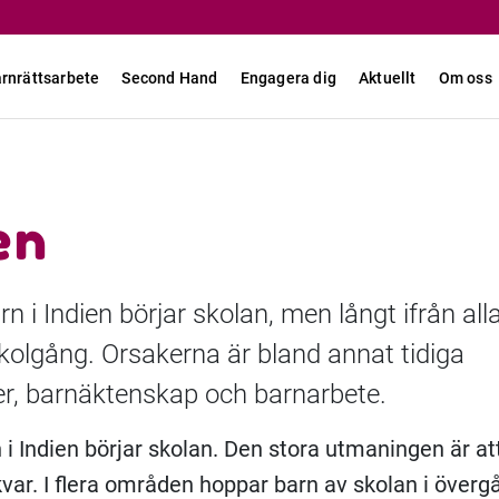
rnrättsarbete
Second Hand
Engagera dig
Aktuellt
Om oss
en
 i Indien börjar skolan, men långt ifrån all
skolgång. Orsakerna är bland annat tidiga
ter, barnäktenskap och barnarbete.
i Indien börjar skolan. Den stora utmaningen är at
kvar. I flera områden hoppar barn av skolan i överg