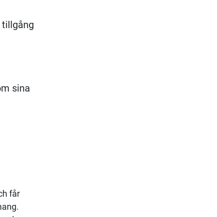
 tillgång
om sina
ch får
emang.