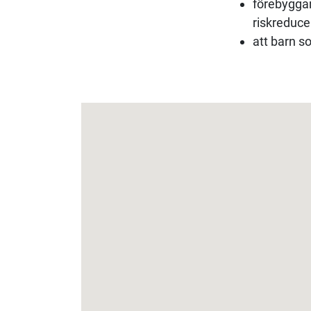
förebygga
riskreduce
att barn s