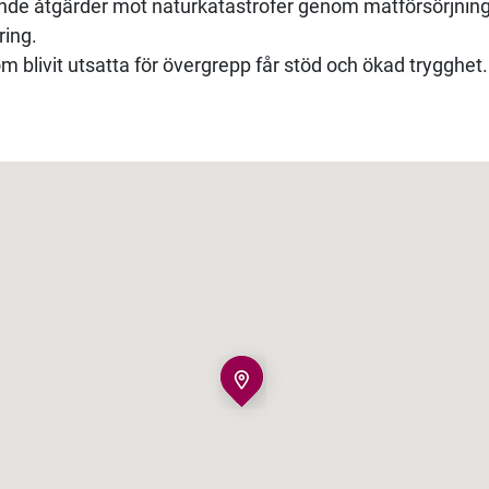
nde åtgärder mot naturkatastrofer genom matförsörjnin
ring.
om blivit utsatta för övergrepp får stöd och ökad trygghet.