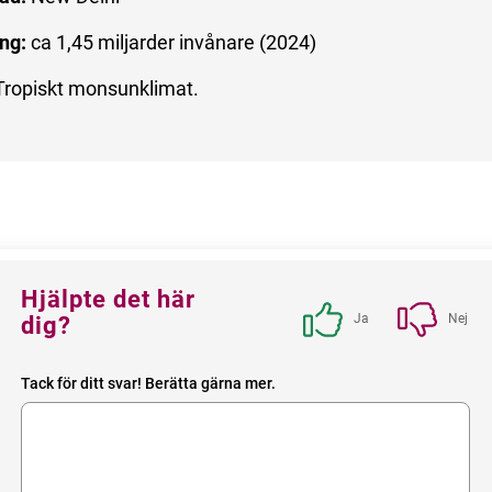
ng:
ca 1,45 miljarder invånare (2024)
Tropiskt monsunklimat.
Feedback
Hjälpte det här
block
Ja
Nej
dig?
Tack för ditt svar! Berätta gärna mer.