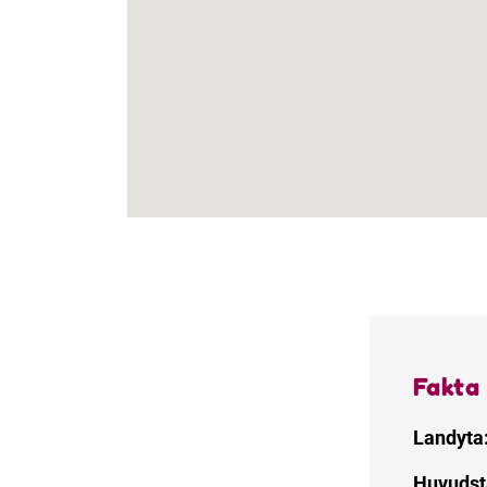
Fakta
Landyta
Huvudst