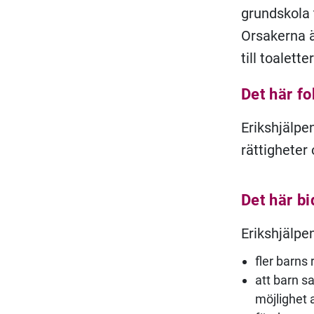
grundskola t
Orsakerna är
till toalet
Det här fo
Erikshjälpe
rättigheter 
Det här bi
Erikshjälpen
fler barns 
att barn s
möjlighet 