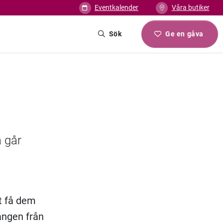
Eventkalender
Våra butiker
Sök
Ge en gåva
a går
t få dem
ången från