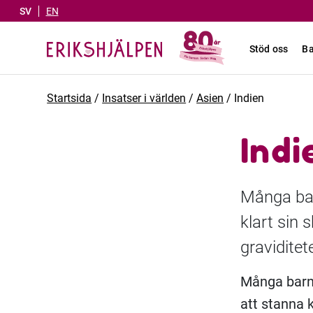
SV
EN
Stöd oss
Ba
Startsida
/
Insatser i världen
/
Asien
/
Indien
Indi
Många barn
klart sin 
gravidite
Många barn 
att stanna 