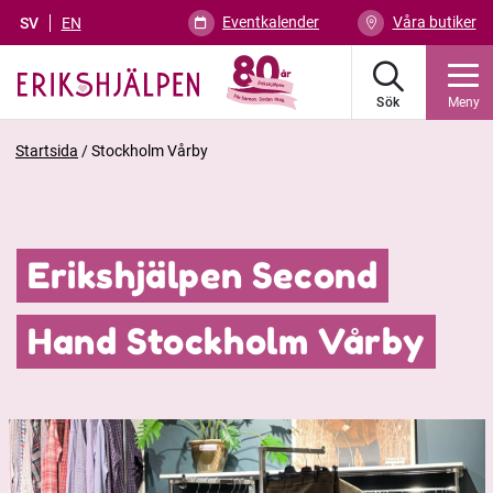
Eventkalender
Våra butiker
SV
EN
Sök
Meny
Startsida
/
Stockholm Vårby
Erikshjälpen Second
Hand Stockholm Vårby