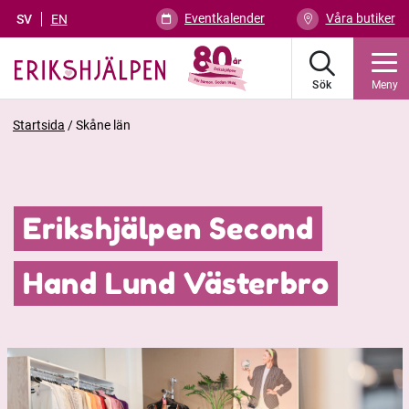
Eventkalender
Våra butiker
SV
EN
Sök
Meny
Startsida
/
Skåne län
Erikshjälpen Second
Hand Lund Västerbro