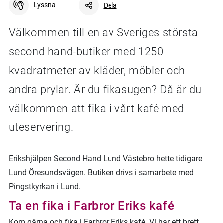
Lyssna
Dela
Välkommen till en av Sveriges största
second hand-butiker med 1250
Facebook
Linkedin
Twitter
URL-länk
kvadratmeter av kläder, möbler och
andra prylar. Är du fikasugen? Då är du
välkommen att fika i vårt kafé med
uteservering.
Erikshjälpen Second Hand Lund Västebro hette tidigare
Lund Öresundsvägen. Butiken drivs i samarbete med
Pingstkyrkan i Lund.
Ta en fika i Farbror Eriks kafé
Kom gärna och fika i Farbror Eriks kafé. Vi har ett brett