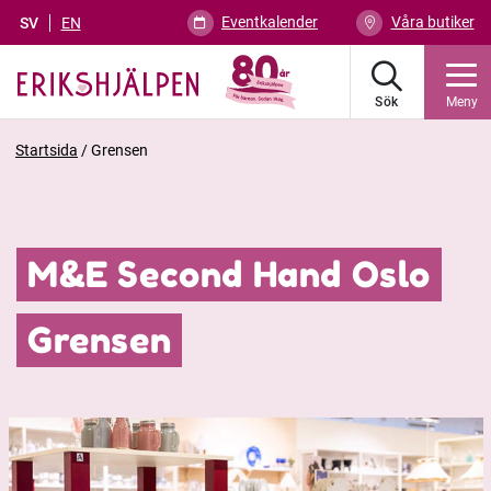
Eventkalender
Våra butiker
SV
EN
Sök
Meny
Startsida
/
Grensen
M&E Second Hand Oslo
Grensen