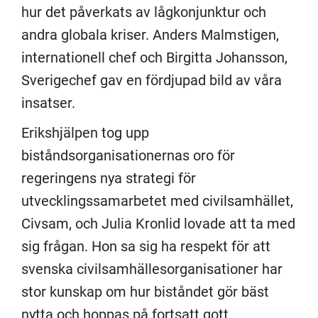
hur det påverkats av
lågkonjunktur
och
andra globala kriser.
Anders Malmstigen,
internationell chef
och Birgitta Johansson,
Sverigechef
gav
en fördjupad bild av våra
insatser.
Erikshjälpen
tog upp
biståndsorganisationernas
oro för
regeringens nya strategi för
utvecklingssamarbetet med civilsamhället,
Civsam
, och Julia
Kronlid
lovade att ta med
sig frågan. Hon
sa
sig ha respekt för att
svenska civilsamhällesorganisatione
r
har
stor kunskap om
hur biståndet gör bäst
nytta och hoppas på fortsatt gott