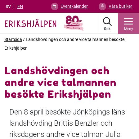
Eventkalender
Våra butiker
SV
EN
Sök
Meny
Startsida
/
Landshövdingen och andre vice talmannen besökte
Erikshjälpen
Landshövdingen och
andre vice talmannen
besökte Erikshjälpen
Den
8 april besökte
Jönköpings läns
landshövding
Brittis
Benzler och
riksdagens andre vice talman Julia