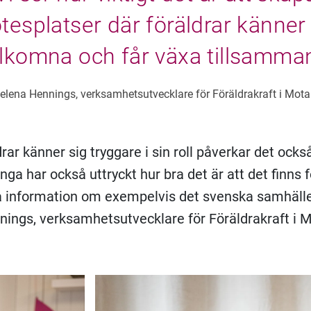
esplatser där föräldrar känner
lkomna och får växa tillsamma
elena Hennings, verksamhetsutvecklare för Föräldrakraft i Mota
rar känner sig tryggare i sin roll påverkar det ock
nga har också uttryckt hur bra det är att det finns f
å information om exempelvis det svenska samhälle
ings, verksamhetsutvecklare för Föräldrakraft i M