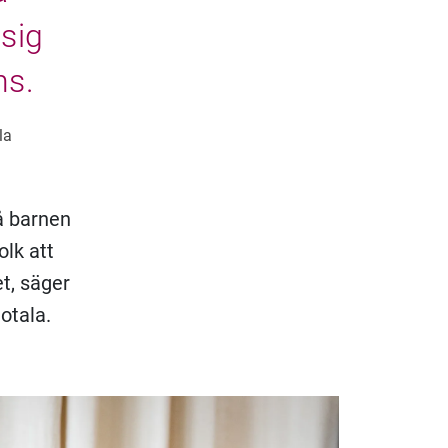
 sig
ns.
la
så barnen
olk att
t, säger
otala.