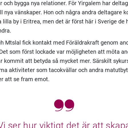
r och bygga nya relationer. För Yirgalem har delta
till nya vänskaper. Hon och några andra deltagare
illa by i Eritrea, men det är först här i Sverige de h
ndra.
h Mtslal fick kontakt med Föräldrakraft genom an
 Det som först lockade var möjligheten att möta a
ar kommit att betyda så mycket mer. Särskilt syku
 aktiviteter som tacokvällar och andra matutbyt
er att se fram emot.
Vi ser hur viktigt det är att skap