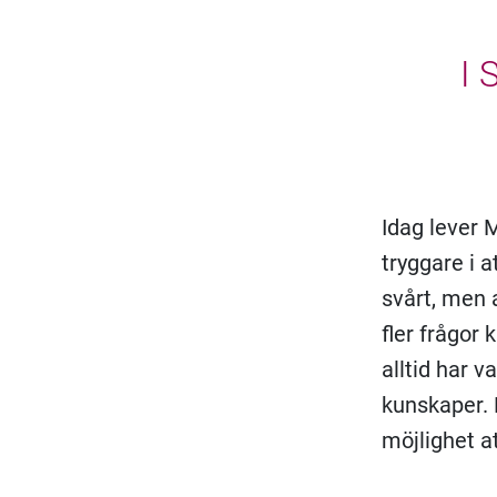
I 
Idag lever 
tryggare i a
svårt, men a
fler frågor 
alltid har v
kunskaper. 
möjlighet a