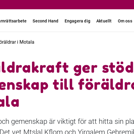
rnrättsarbete
Second Hand
Engagera dig
Aktuellt
Om oss
öräldrar i Motala
ldrakraft ger stöd
nskap till föräldra
ala
ch gemenskap är viktigt för att hitta sin plat
. Det vet Mtslal Kflom och Yirgalem Gebremi