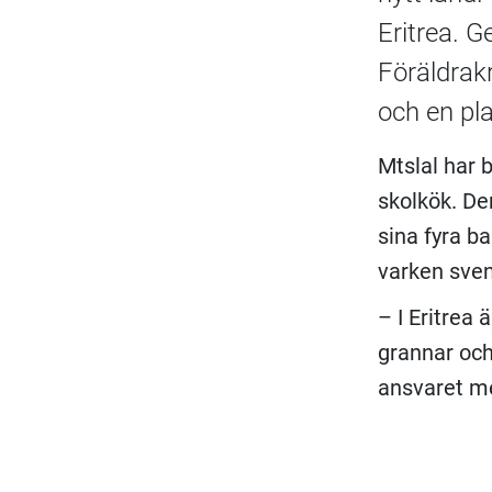
Eritrea. 
Föräldrakr
och en pl
Mtslal har 
skolkök. De
sina fyra b
varken sven
– I Eritrea 
grannar och 
ansvaret m