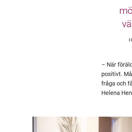
möt
vä
H
– När föräld
positivt. Må
fråga och f
Helena Henn