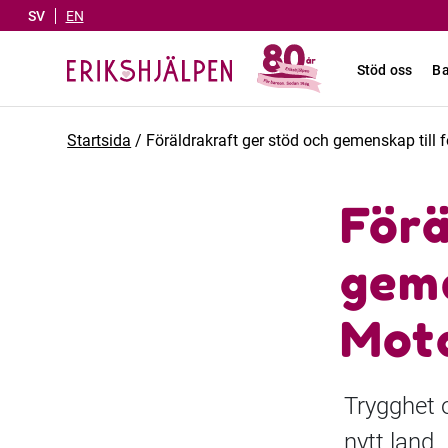
SV
EN
Stöd oss
Ba
Startsida
/
Föräldrakraft ger stöd och gemenskap till f
Förä
geme
Mot
Trygghet o
nytt land