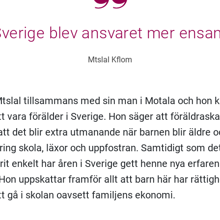
Sverige blev ansvaret mer ensa
Mtslal Kflom
Mtslal tillsammans med sin man i Motala och hon k
tt vara förälder i Sverige. Hon säger att föräldraskap
tt det blir extra utmanande när barnen blir äldre oc
kring skola, läxor och uppfostran. Samtidigt som det
arit enkelt har åren i Sverige gett henne nya erfare
Hon uppskattar framför allt att barn här har rättig
tt gå i skolan oavsett familjens ekonomi.