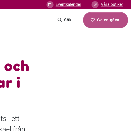
Eventkalender
Våra butiker
Sök
Ge en gåva
 och
r i
s i ett
kael från