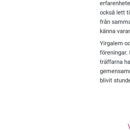
erfarenhete
också lett 
från samma l
känna vara
Yirgalem oc
föreningar.
träffarna h
gemensamma
blivit stund