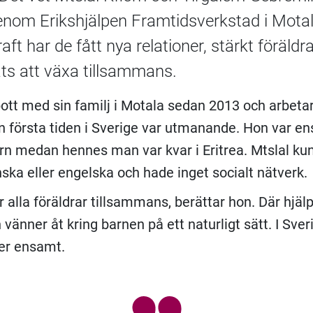
Genom Erikshjälpen Framtidsverkstad i Mota
aft har de fått nya relationer, stärkt föräld
ats att växa tillsammans.
bott med sin familj i Motala sedan 2013 och arbetar 
n första tiden i Sverige var utmanande. Hon var 
arn medan hennes man var kvar i Eritrea. Mtslal ku
ska eller engelska och hade inget socialt nätverk.
är alla föräldrar tillsammans, berättar hon. Där hjälp
vänner åt kring barnen på ett naturligt sätt. I Sver
er ensamt.