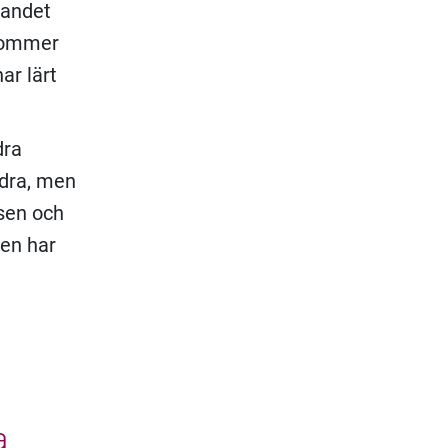
gandet
 kommer
ar lärt
dra
ndra, men
rsen och
en har
a