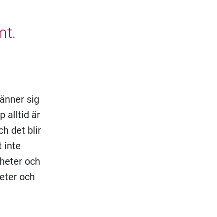
mt.
änner sig
 alltid är
h det blir
 inte
nheter och
heter och