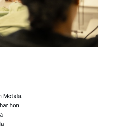
an Motala.
 har hon
ra
la