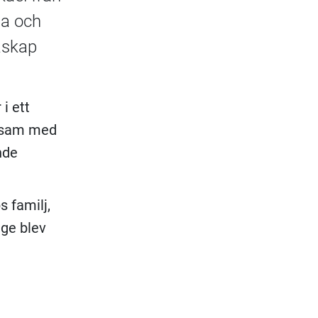
la och
raskap
i ett
ensam med
nde
s familj,
ige blev