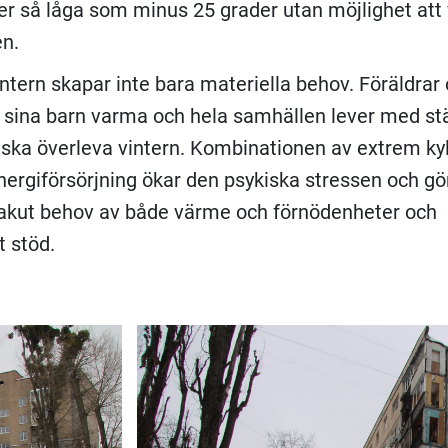
r så låga som minus 25 grader utan möjlighet att
n.
intern skapar inte bara materiella behov. Föräldrar 
la sina barn varma och hela samhällen lever med st
 ska överleva vintern. Kombinationen av extrem ky
nergiförsörjning ökar den psykiska stressen och gör
 akut behov av både värme och förnödenheter och
t stöd.