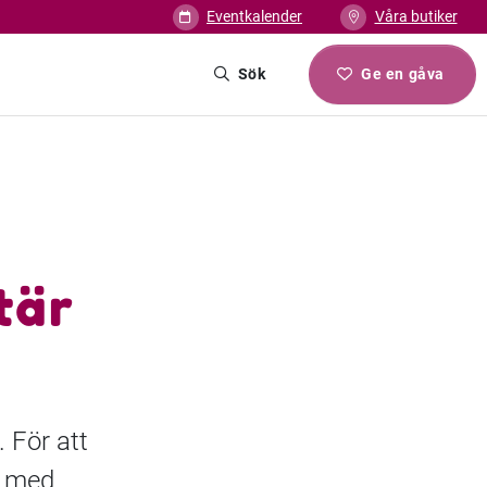
Eventkalender
Våra butiker
Sök
Ge en gåva
tär
. För att
s med