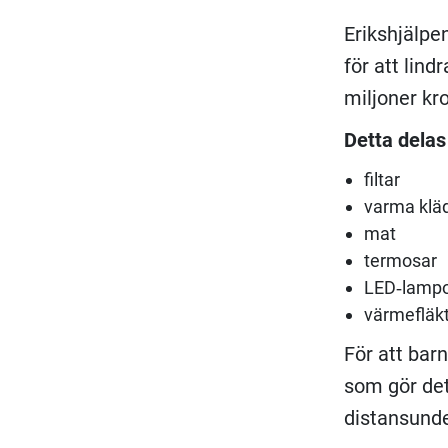
Erikshjälpe
för att lind
miljoner kr
Detta delas
filtar
varma klä
mat
termosar
LED‑lamp
värmefläk
För att bar
som gör det
distansunde