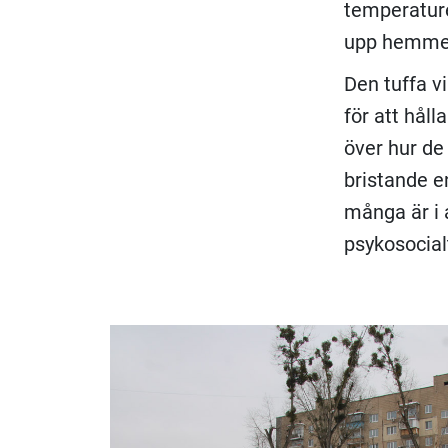
temperature
upp hemme
Den tuffa v
för att hål
över hur de
bristande e
många är i
psykosocial