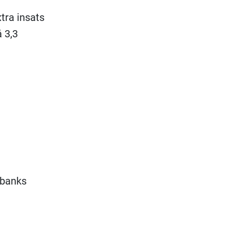
tra insats
å 3,3
rbanks