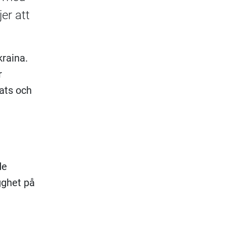
er att
kraina.
r
dats och
de
gghet på