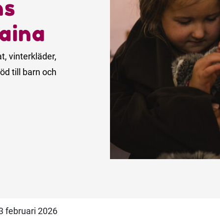
ns
raina
, vinterkläder,
d till barn och
3 februari 2026