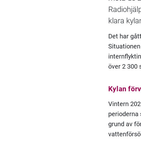
Radiohjälp
klara kyla
Det har gåt
Situationen 
internflykt
över 2 300 
Kylan förv
Vintern 202
perioderna 
grund av fö
vattenförsö