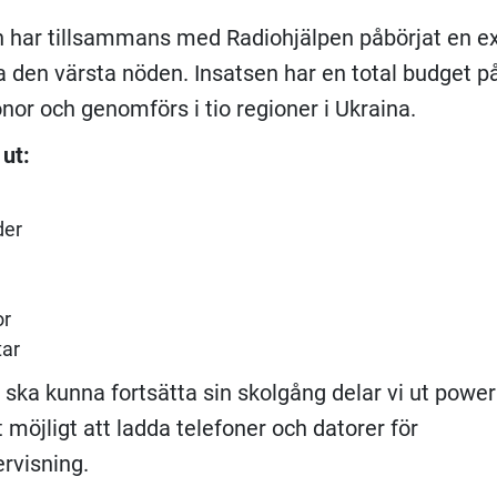
n har tillsammans med Radiohjälpen påbörjat en ex
ra den värsta nöden. Insatsen har en total budget p
onor och genomförs i tio regioner i Ukraina.
 ut:
der
or
tar
n ska kunna fortsätta sin skolgång delar vi ut powe
 möjligt att ladda telefoner och datorer för
rvisning.