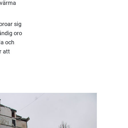
 värma
oroar sig
ändig oro
la och
 att