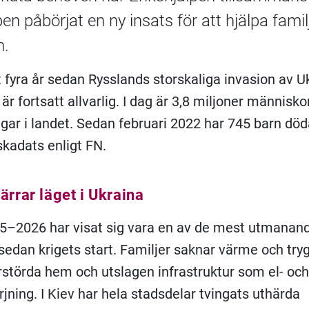
en påbörjat en ny insats för att hjälpa familj
n.
t fyra år sedan Rysslands storskaliga invasion av U
är fortsatt allvarlig. I dag är 3,8 miljoner människo
ingar i landet. Sedan februari 2022 har 745 barn dö
skadats enligt FN.
ärrar läget i Ukraina
5–2026 har visat sig vara en av de mest utmanan
sedan krigets start. Familjer saknar värme och try
rstörda hem och utslagen infrastruktur som el- och
rjning. I Kiev har hela stadsdelar tvingats uthärda