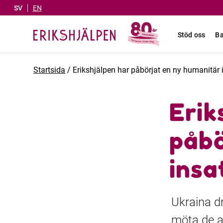
SV
EN
Stöd oss
Ba
Startsida
/
Erikshjälpen har påbörjat en ny humanitär 
Erik
påbö
insa
Ukraina dr
möta de a