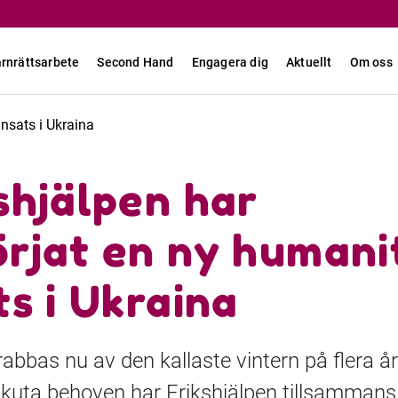
rnrättsarbete
Second Hand
Engagera dig
Aktuellt
Om oss
insats i Ukraina
shjälpen har
rjat en ny humani
ts i Ukraina
abbas nu av den kallaste vintern på flera år
kuta behoven har Erikshjälpen tillsamman