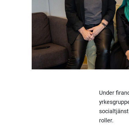
Under firan
yrkesgruppe
socialtjäns
roller.