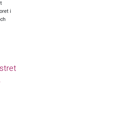
t
ret i
och
stret
.