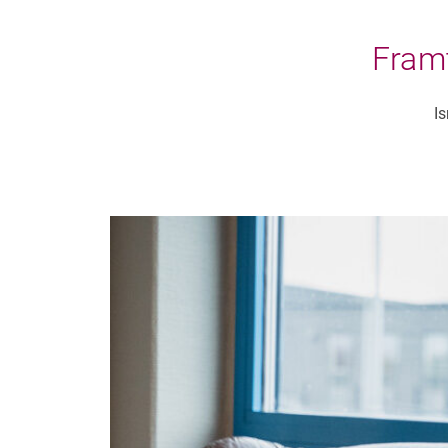
Framt
I