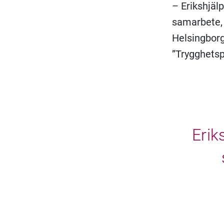
– Erikshjäl
samarbete, 
Helsingborg
”Trygghetspr
Erik