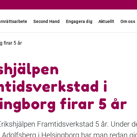
rnrättsarbete
Second Hand
Engagera dig
Aktuellt
Om oss
 firar 5 år
shjälpen
tidsverkstad i
ingborg firar 5 år
r Erikshjälpen Framtidsverkstad 5 år. Under d
 Adolfsberg i Helsingborg har man redan gjo