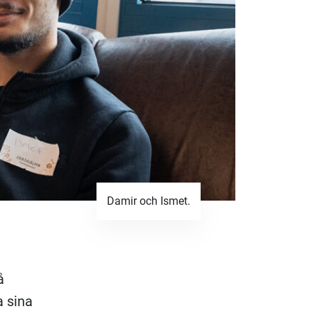
Damir och Ismet.
å
a sina