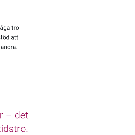
a
våga tro
stöd att
 andra.
r – det
idstro.