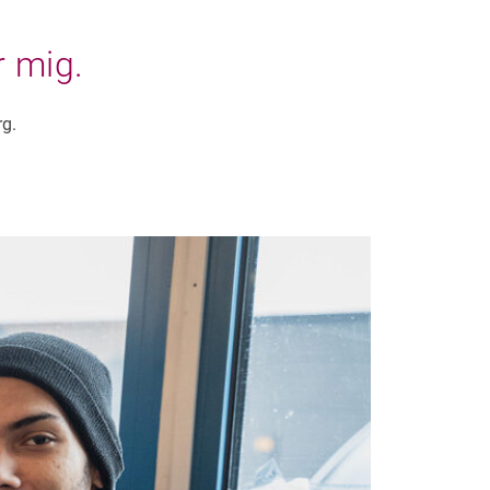
r mig.
g.