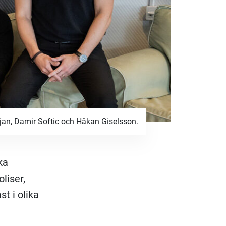
jan, Damir Softic och Håkan Giselsson.
ka
liser,
t i olika