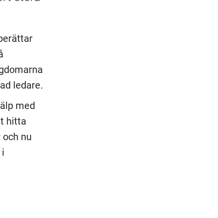
erättar
å
ungdomarna
ad ledare.
jälp med
t hitta
r och nu
 i