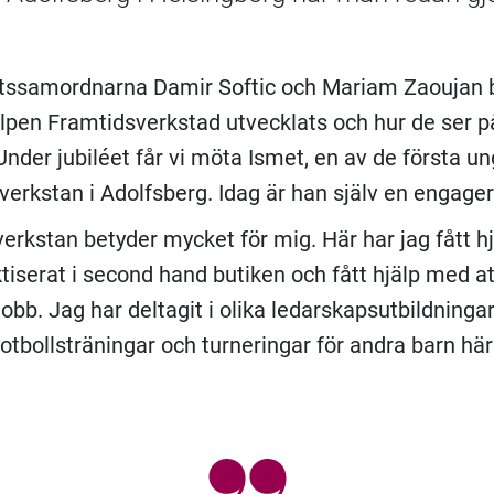
ssamordnarna Damir Softic och Mariam Zaoujan b
älpen Framtidsverkstad utvecklats och hur de ser p
Under jubiléet får vi möta Ismet, en av de första 
verkstan i Adolfsberg. Idag är han själv en engager
erkstan betyder mycket för mig. Här har jag fått h
tiserat i second hand butiken och fått hjälp med at
jobb. Jag har deltagit i olika ledarskapsutbildninga
 fotbollsträningar och turneringar för andra barn här