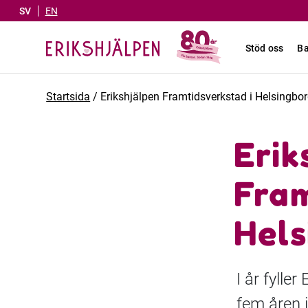
SV
EN
Stöd oss
Ba
Startsida
/
Erikshjälpen Framtidsverkstad i Helsingborg
Erik
Fram
Hels
I år fylle
fem åren i