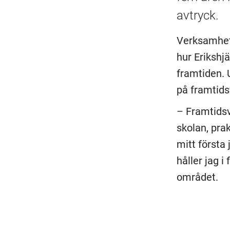
avtryck.
Verksamhet
hur Erikshj
framtiden. 
på framtids
– Framtidsv
skolan, prak
mitt första 
håller jag i
området.