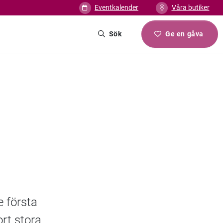
Eventkalender
Våra butiker
Sök
Ge en gåva
e första
rt stora