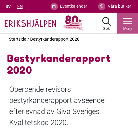
Eventkalender
Våra butiker
SV
EN
Sök
Meny
Startsida
/
Bestyrkanderapport 2020
Bestyrkanderapport
2020
Oberoende revisors
bestyrkanderapport avseende
efterlevnad av Giva Sveriges
Kvalitetskod 2020.