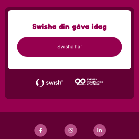
Swisha din gåva idag
Swisha här