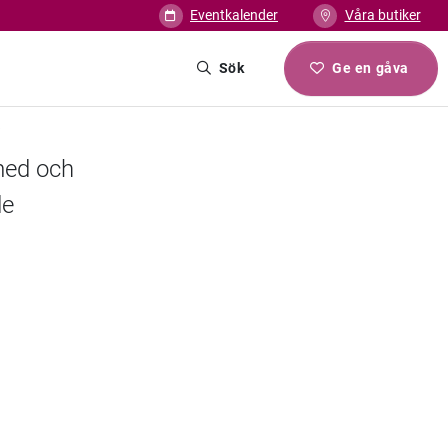
Eventkalender
Våra butiker
Sök
Ge en gåva
v
med och
de