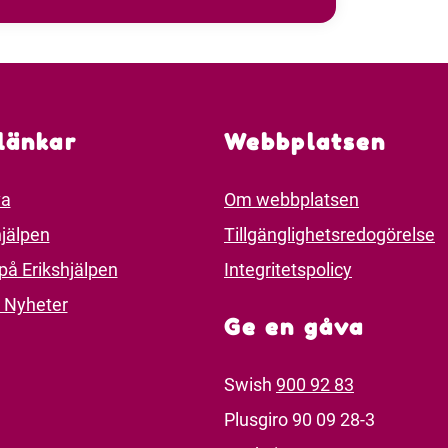
länkar
Webbplatsen
va
Om webbplatsen
jälpen
Tillgänglighetsredogörelse
på Erikshjälpen
Integritetspolicy
 Nyheter
Ge en gåva
Swish
900 92 83
Plusgiro 90 09 28-3