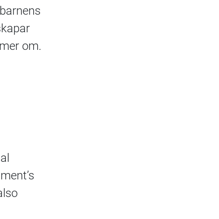
 barnens
skapar
mmer om.
al
pment’s
also