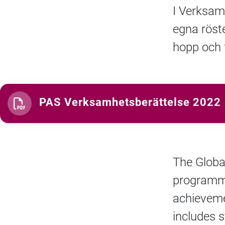
I Verksamh
egna röst
hopp och 
PAS Verksamhetsberättelse 2022
The Globa
programme
achieveme
includes 