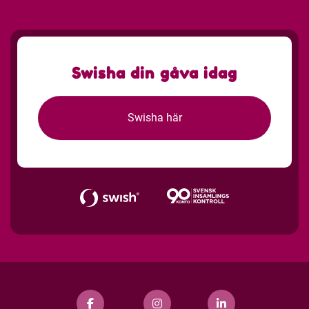
Swisha din gåva idag
Swisha här