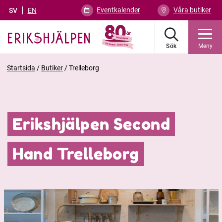
Eventkalender
Våra butiker
SV
EN
Sök
Meny
Startsida
/
Butiker
/
Trelleborg
Erikshjälpen Second
Hand Trelleborg