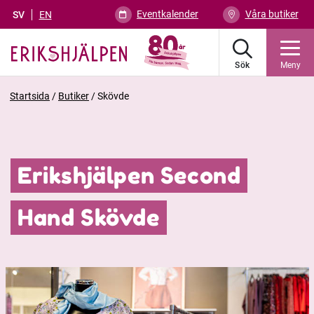
Eventkalender
Våra butiker
SV
EN
Sök
Meny
Startsida
/
Butiker
/
Skövde
Erikshjälpen Second
Hand Skövde