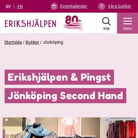
Eventkalender
Våra butiker
SV
EN
Sök
Meny
Startsida
/
Butiker
/
Jönköping
Erikshjälpen & Pingst
Jönköping Second Hand