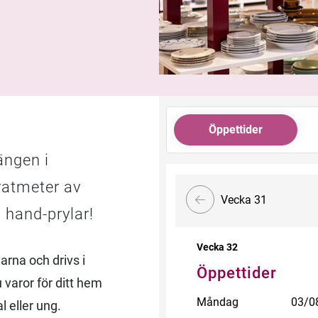
Öppettider
ängen i
URL-länk
atmeter av
Vecka 31
 hand-prylar!
Vecka 32
rna och drivs i
Öppettider
varor för ditt hem
Måndag
03/0
 eller ung.