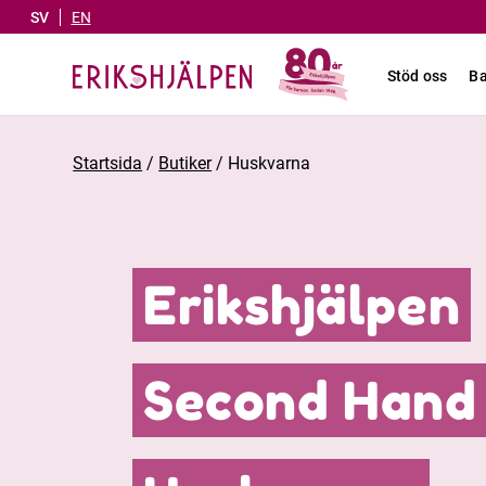
SV
EN
Stöd oss
Ba
Startsida
/
Butiker
/
Huskvarna
Erikshjälpen
Second Hand