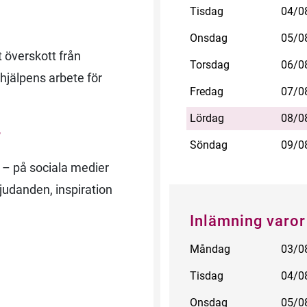
Tisdag
04/0
Onsdag
05/0
t överskott från
Torsdag
06/0
kshjälpens arbete för
Fredag
07/0
Lördag
08/0
r
Söndag
09/0
– på sociala medier
judanden, inspiration
Inlämning varor
Måndag
03/0
Tisdag
04/0
Onsdag
05/0