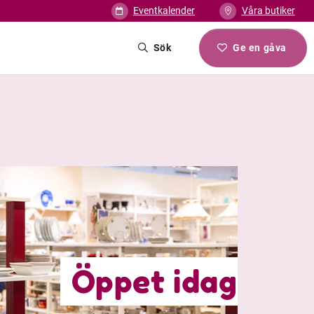
Eventkalender
Våra butiker
Sök
Ge en gåva
Öppet idag