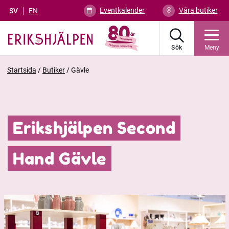
Eventkalender
Våra butiker
SV
EN
Sök
Meny
Startsida
/
Butiker
/
Gävle
Erikshjälpen Second
Hand Gävle