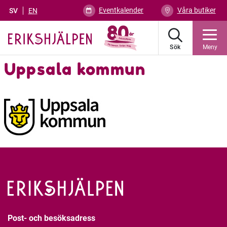
Eventkalender
Våra butiker
SV
EN
Sök
Meny
Uppsala kommun
Post- och besöksadress