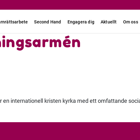
rnrättsarbete
Second Hand
Engagera dig
Aktuellt
Om oss
ningsarmén
 en internationell kristen kyrka med ett omfattande soci