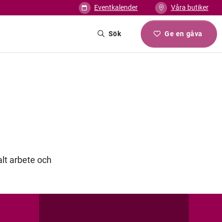
Eventkalender
Våra butiker
Sök
Ge en gåva
alt arbete och