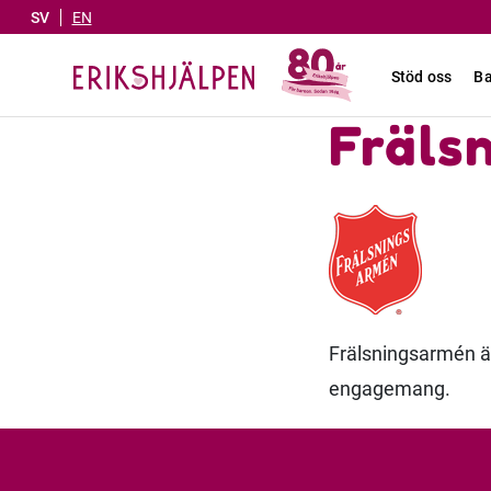
SV
EN
Stöd oss
Ba
Fräls
Frälsningsarmén är
engagemang.