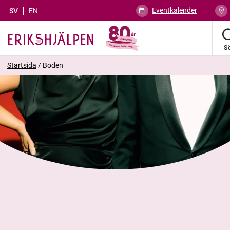
Eventkalender
SV
EN
S
Startsida
/
Boden