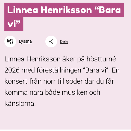
Linnea Henriksson “Bara
vi”
Lyssna
Dela
Linnea Henriksson åker på höstturné
2026 med föreställningen “Bara vi”. En
Facebook
Linkedin
Twitter
URL-länk
konsert från norr till söder där du får
komma nära både musiken och
känslorna.