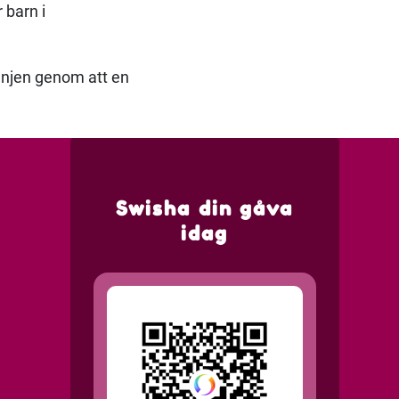
 barn i
anjen genom att en
Swisha din gåva
idag