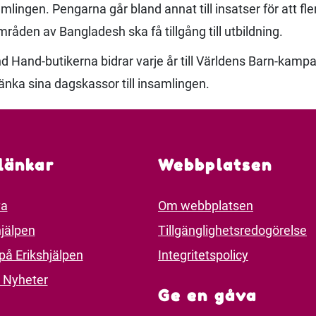
lingen. Pengarna går bland annat till insatser för att fler
råden av Bangladesh ska få tillgång till utbildning.
d Hand-butikerna bidrar varje år till Världens Barn-kamp
änka sina dagskassor till insamlingen.
länkar
Webbplatsen
va
Om webbplatsen
jälpen
Tillgänglighetsredogörelse
på Erikshjälpen
Integritetspolicy
 Nyheter
Ge en gåva