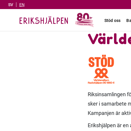
SV
EN
Stöd oss
Ba
Värld
Riksinsamlingen fö
sker i samarbete m
Kampanjen är aktiv
Erikshjälpen är en