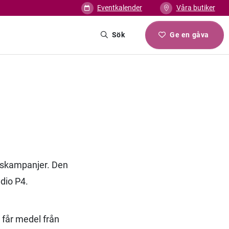
Eventkalender
Våra butiker
Sök
Ge en gåva
ngskampanjer. Den
dio P4.
 får medel från