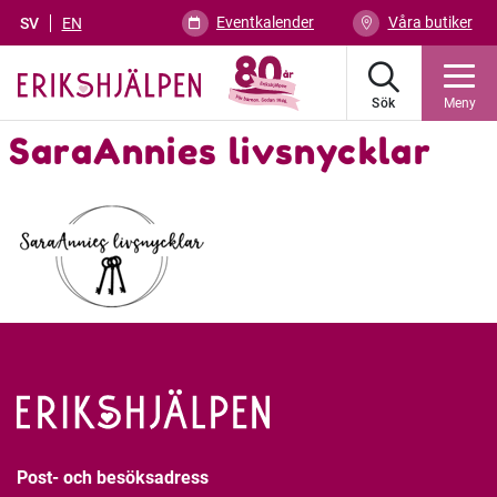
Eventkalender
Våra butiker
SV
EN
Sök
Meny
SaraAnnies livsnycklar
Post- och besöksadress